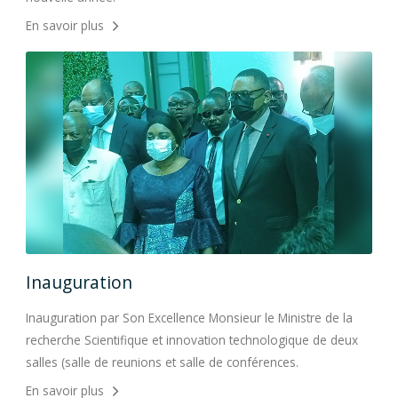
En savoir plus
En s
Inauguration
In
la
Inauguration par Son Excellence Monsieur le Ministre de la
Inau
eux
recherche Scientifique et innovation technologique de deux
rech
salles (salle de reunions et salle de conférences.
sall
En savoir plus
En s