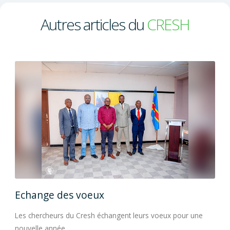
Autres articles du
CRESH
Echange des voeux
Ec
e
Les chercheurs du Cresh échangent leurs voeux pour une
Les 
nouvelle année.
nouv