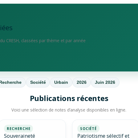
iées
s du CRESH, classées par thème et par année
Recherche
Société
Urbain
2026
Juin 2026
Publications récentes
Voici une sélection de notes d’analyse disponibles en ligne.
RECHERCHE
SOCIÉTÉ
Souveraineté
Patriotisme sélectif et