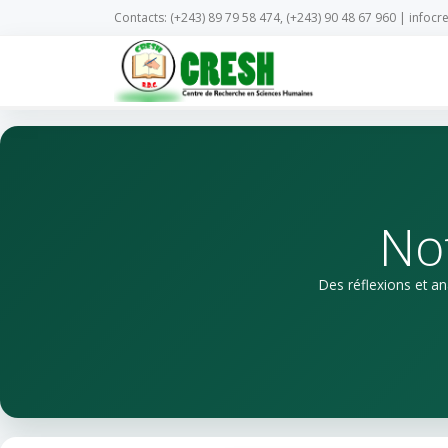
Contacts: (+243) 89 79 58 474, (+243) 90 48 67 960 |
infocr
No
Des réflexions et a